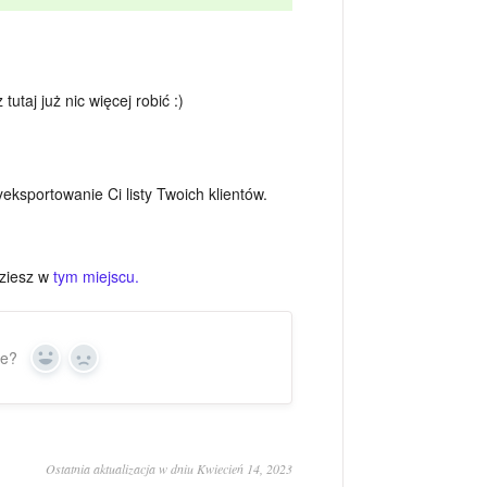
utaj już nic więcej robić :)
ksportowanie Ci listy Twoich klientów.
dziesz w
tym miejscu.
ie?
Yes
No
Ostatnia aktualizacja w dniu Kwiecień 14, 2023