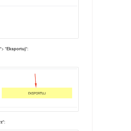
"> "
Eksportuj
":
rz
":