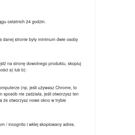
ągu ostatnich 24 godzin.
a danej stronie były minimum dwie osoby
dź na stronę dowolnego produktu, skopiuj
ści a) lub b):
omputerze (np. jeśli używasz Chrome, to
n sposób nie zadziała, jeśli otworzysz ten
a że otworzysz nowe okno w trybie
ym / incognito i wklej skopiowany adres.