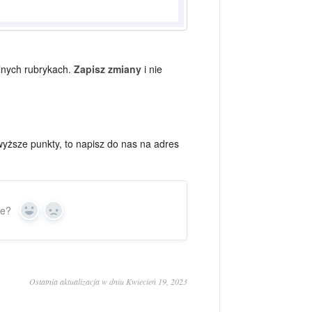
ólnych rubrykach.
Zapisz zmiany
i nie
wyższe punkty, to napisz do nas na adres
ie?
Yes
No
Ostatnia aktualizacja w dniu Kwiecień 19, 2023