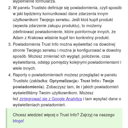
wypełnienie formularza.
W panelu Trustisto definiuje się powiadomienia, czyli sposób
w jaki będziemy komunikować dane zdarzenia innym
użytkownikom Twojego serwisu. Jeśli ktoś kupił produkt
(wywoła zdarzenie zakupu produktu), to możemy
zdefiniować powiadomienie, które poinformuje innych, że
Adam z Krakowa właśnie kupił ten konkretny produkt.
Powiadomienia Trust Info można wyświetlać na dowolnej
stronie Twojego serwisu i można je konfigurować w dowolny
sposób. Możesz zmieniać ich wygląd, położenie, czas
wyświetlania, odstęp pomiędzy kolejnymi powiadomieniami i
wiele innych.
Raporty o powiadomieniach możesz przeglądać w panelu
Trustisto (zakładka:
Optymalizacja
>
Trust Info
>
Twoje
powiadomienia
). Zobaczysz tam, ile i jakich powiadomień
wyświetliliśmy Twoim użytkownikom. Możesz
też
zintegrować się z Google Analytics
i tam wysyłać dane o
wyświetleniach powiadomień.
Chcesz wiedzieć więcej o Trust Info? Zajrzyj na naszego
bloga
!