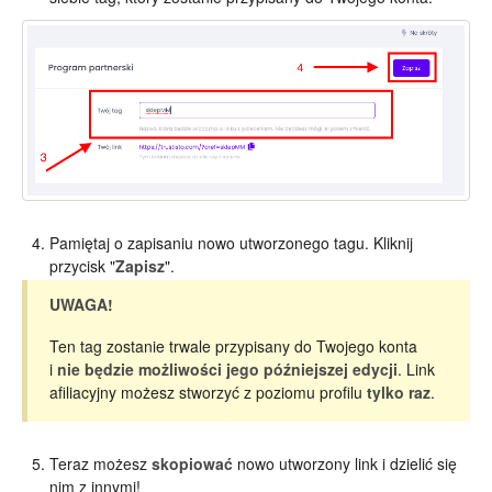
Pamiętaj o zapisaniu nowo utworzonego tagu. Kliknij
przycisk "
Zapisz
".
UWAGA!
Ten tag zostanie trwale przypisany do Twojego konta
i
nie będzie możliwości jego późniejszej edycji
. Link
afiliacyjny możesz stworzyć z poziomu profilu
tylko raz
.
Teraz możesz
skopiować
nowo utworzony link i dzielić się
nim z innymi!