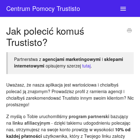
Centrum Pomocy Trustisto
Toggle
Navigatio
Kontakt
Jak polecić komuś
Trustisto?
Partnerstwa z
agencjami marketingowymi
i
sklepami
internetowymi
opisujemy szerzej
tutaj
.
Uważasz, że nasza aplikacja jest wartościowa i chciałbyś
polecać ją znajomym? Prowadzisz profil z ramienia agencji i
chciałbyś zarekomendować Trustisto innym swoim klientom? Nic
prostszego!
Z myślą o Tobie uruchomiliśmy
program partnerski
bazujący
na
linku afiliacyjnym
- dzięki takiemu udogodnieniu polecając
nas, otrzymujesz na swoje konto prowizję w wysokości
10% od
każdej płatności
użytkownika, który z Twojego linku założy