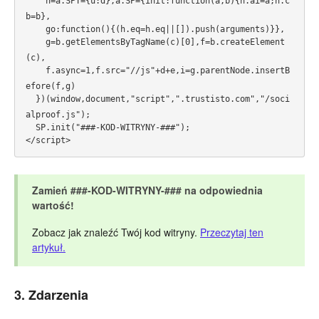
    h=a.SPT={u:d},a.SP={init:function(a,b){h.ai=a;h.c
b=b},
    go:function(){(h.eq=h.eq||[]).push(arguments)}},
    g=b.getElementsByTagName(c)[0],f=b.createElement
(c),
    f.async=1,f.src="//js"+d+e,i=g.parentNode.insertB
efore(f,g)
  })(window,document,"script",".trustisto.com","/soci
alproof.js");
  SP.init("###-KOD-WITRYNY-###");
</script>
Zamień ###-KOD-WITRYNY-### na odpowiednia
wartość!
Zobacz jak znaleźć Twój kod witryny.
Przeczytaj ten
artykuł.
3. Zdarzenia