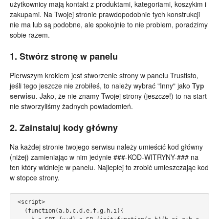
użytkownicy mają kontakt z produktami, kategoriami, koszykim i
zakupami. Na Twojej stronie prawdopodobnie tych konstrukcji
nie ma lub są podobne, ale spokojnie to nie problem, poradzimy
sobie razem.
1. Stwórz stronę w panelu
Pierwszym krokiem jest stworzenie strony w panelu Trustisto,
jeśli tego jeszcze nie zrobiłeś, to należy wybrać "Inny" jako
Typ
serwisu
. Jako, że nie znamy Twojej strony (jeszcze!) to na start
nie stworzyliśmy żadnych powiadomień.
2. Zainstaluj kody główny
Na każdej stronie twojego serwisu należy umieścić kod główny
(niżej) zamieniając w nim jedynie ###-KOD-WITRYNY-### na
ten który widnieje w panelu. Najlepiej to zrobić umieszczając kod
w stopce strony.
<script>
  (function(a,b,c,d,e,f,g,h,i){