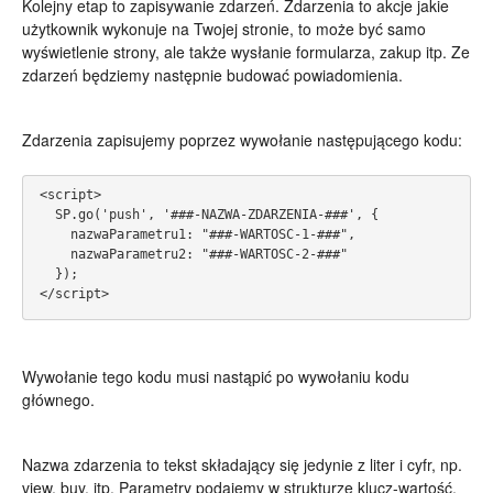
Kolejny etap to zapisywanie zdarzeń. Zdarzenia to akcje jakie
użytkownik wykonuje na Twojej stronie, to może być samo
wyświetlenie strony, ale także wysłanie formularza, zakup itp. Ze
zdarzeń będziemy następnie budować powiadomienia.
Zdarzenia zapisujemy poprzez wywołanie następującego kodu:
<script>
  SP.go('push', '###-NAZWA-ZDARZENIA-###', {
    nazwaParametru1: "###-WARTOSC-1-###",
    nazwaParametru2: "###-WARTOSC-2-###"
  });
</script>
Wywołanie tego kodu musi nastąpić po wywołaniu kodu
głównego.
Nazwa zdarzenia to tekst składający się jedynie z liter i cyfr, np.
view, buy, itp. Parametry podajemy w strukturze klucz-wartość,